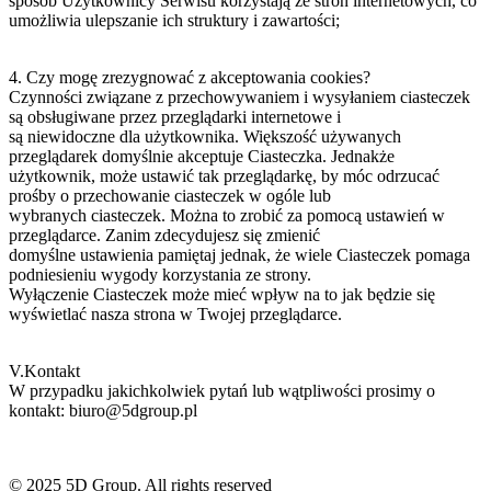
sposób Użytkownicy Serwisu korzystają ze stron internetowych, co
umożliwia ulepszanie ich struktury i zawartości;
4. Czy mogę zrezygnować z akceptowania cookies?
Czynności związane z przechowywaniem i wysyłaniem ciasteczek
są obsługiwane przez przeglądarki internetowe i
są niewidoczne dla użytkownika. Większość używanych
przeglądarek domyślnie akceptuje Ciasteczka. Jednakże
użytkownik, może ustawić tak przeglądarkę, by móc odrzucać
prośby o przechowanie ciasteczek w ogóle lub
wybranych ciasteczek. Można to zrobić za pomocą ustawień w
przeglądarce. Zanim zdecydujesz się zmienić
domyślne ustawienia pamiętaj jednak, że wiele Ciasteczek pomaga
podniesieniu wygody korzystania ze strony.
Wyłączenie Ciasteczek może mieć wpływ na to jak będzie się
wyświetlać nasza strona w Twojej przeglądarce.
V.Kontakt
W przypadku jakichkolwiek pytań lub wątpliwości prosimy o
kontakt: biuro@5dgroup.pl
© 2025
5D Group.
All rights reserved