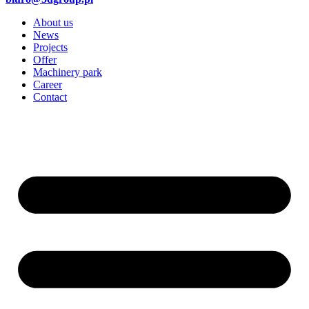
About us
News
Projects
Offer
Machinery park
Career
Contact