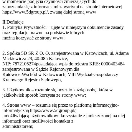
w momencie podjęcia czynności zmierzających do
zapoznania się z informacjami zawartymi na stronie internetowej
https://www.5dgroup.pl/, zwaną dalej stroną www
II.Definicje
1. Polityka Prywatności – ujęte w niniejszym dokumencie zasady
oraz regulacje prawne na podstawie których
można korzystać ze strony www;
2. Spółka 5D SP. Z O. O. zarejestrowana w Katowicach, ul. Adama
Mickiewicza 29, 40-085 Katowice,
NIP: 7872105274posiadająca wpis do rejestru KRS: 0000403484
zarejestrowana w Sądzie Rejonowym dla
Katowice-Wschód w Katowicach, VIII Wydział Gospodarczy
Krajowego Rejestru Sądowego,
3. Użytkownik – rozumie się przez to każdą osobę, która w
jakikolwiek sposób korzysta ze strony www;
4. Strona www – rozumie się przez to platformę informacyjno-
informatyczną https://www.5dgroup.pl/,
umożliwiającą użytkownikowi korzystanie z umieszczonej na niej
informacji oraz możliwości kontaktu z
administratorem;