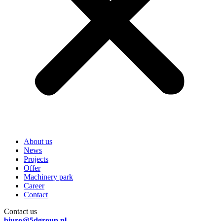
About us
News
Projects
Offer
Machinery park
Career
Contact
Contact us
biuro@5dgroup.pl