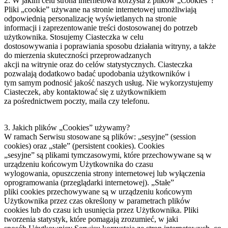
2. W jakim celu strona internetowa korzysta z plików „Cookies”?
Pliki „cookie” używane na stronie internetowej umożliwiają
odpowiednią personalizację wyświetlanych na stronie
informacji i zaprezentowanie treści dostosowanej do potrzeb
użytkownika. Stosujemy Ciasteczka w celu
dostosowywania i poprawiania sposobu działania witryny, a także
do mierzenia skuteczności przeprowadzanych
akcji na witrynie oraz do celów statystycznych. Ciasteczka
pozwalają dodatkowo badać upodobania użytkowników i
tym samym podnosić jakość naszych usług. Nie wykorzystujemy
Ciasteczek, aby kontaktować się z użytkownikiem
za pośrednictwem poczty, maila czy telefonu.
3. Jakich plików „Cookies” używamy?
W ramach Serwisu stosowane są plików: „sesyjne” (session
cookies) oraz „stałe” (persistent cookies). Cookies
„sesyjne” są plikami tymczasowymi, które przechowywane są w
urządzeniu końcowym Użytkownika do czasu
wylogowania, opuszczenia strony internetowej lub wyłączenia
oprogramowania (przeglądarki internetowej). „Stałe”
pliki cookies przechowywane są w urządzeniu końcowym
Użytkownika przez czas określony w parametrach plików
cookies lub do czasu ich usunięcia przez Użytkownika. Pliki
tworzenia statystyk, które pomagają zrozumieć, w jaki