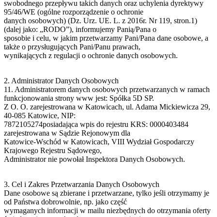
swobodnego przepływu takich danych oraz uchylenia dyrektywy
95/46/WE (ogólne rozporządzenie o ochronie
danych osobowych) (Dz. Urz. UE. L. z 2016r. Nr 119, stron.1)
(dalej jako: „RODO”), informujemy Panią/Pana o
sposobie i celu, w jakim przetwarzamy Pani/Pana dane osobowe, a
także o przysługujących Pani/Panu prawach,
wynikających z regulacji o ochronie danych osobowych.
2. Administrator Danych Osobowych
11. Administratorem danych osobowych przetwarzanych w ramach
funkcjonowania strony www jest: Spółka 5D SP.
Z O. O. zarejestrowana w Katowicach, ul. Adama Mickiewicza 29,
40-085 Katowice, NIP:
7872105274posiadająca wpis do rejestru KRS: 0000403484
zarejestrowana w Sądzie Rejonowym dla
Katowice-Wschód w Katowicach, VIII Wydział Gospodarczy
Krajowego Rejestru Sądowego,
Administrator nie powołał Inspektora Danych Osobowych.
3. Cel i Zakres Przetwarzania Danych Osobowych
Dane osobowe są zbierane i przetwarzane, tylko jeśli otrzymamy je
od Państwa dobrowolnie, np. jako część
wymaganych informacji w mailu niezbędnych do otrzymania oferty