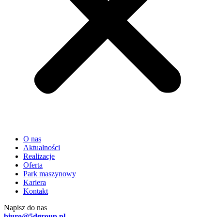
O nas
Aktualności
Realizacje
Oferta
Park maszynowy
Kariera
Kontakt
Napisz do nas
biuro@5dgroup.pl